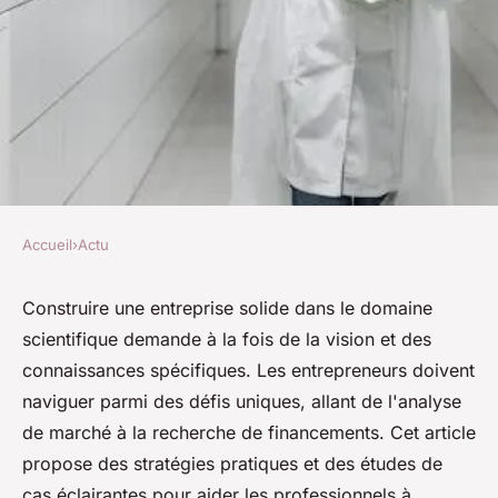
Accueil
›
Actu
ACTU
Construire un business solide
Construire une entreprise solide dans le domaine
scientifique demande à la fois de la vision et des
dans le domaine scientifique
connaissances spécifiques. Les entrepreneurs doivent
naviguer parmi des défis uniques, allant de l'analyse
Robin
•
12 mars 2025
•
3 min de lecture
de marché à la recherche de financements. Cet article
propose des stratégies pratiques et des études de
cas éclairantes pour aider les professionnels à