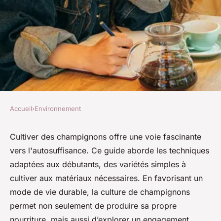
Accueil
›
Environnement
ENVIRONNEMENT
Culture de champignons : le
Cultiver des champignons offre une voie fascinante
vers l'autosuffisance. Ce guide aborde les techniques
chemin vers l'autosuffisance
adaptées aux débutants, des variétés simples à
cultiver aux matériaux nécessaires. En favorisant un
Robin
•
22 avril 2025
•
6 min de lecture
mode de vie durable, la culture de champignons
permet non seulement de produire sa propre
nourriture, mais aussi d’explorer un engagement