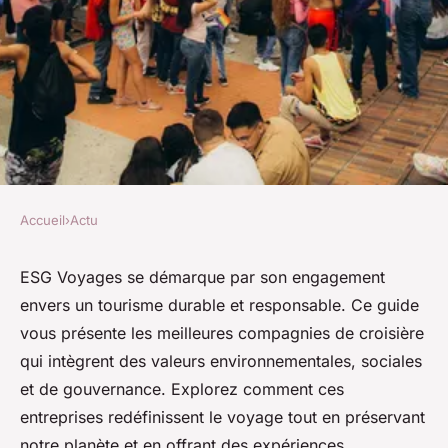
Accueil
›
Actu
ACTU
Découvrez les meilleures
ESG Voyages se démarque par son engagement
envers un tourisme durable et responsable. Ce guide
compagnies de croisière sur
vous présente les meilleures compagnies de croisière
esg voyages
qui intègrent des valeurs environnementales, sociales
et de gouvernance. Explorez comment ces
Robin
•
31 janvier 2025
•
3 min de lecture
entreprises redéfinissent le voyage tout en préservant
notre planète et en offrant des expériences