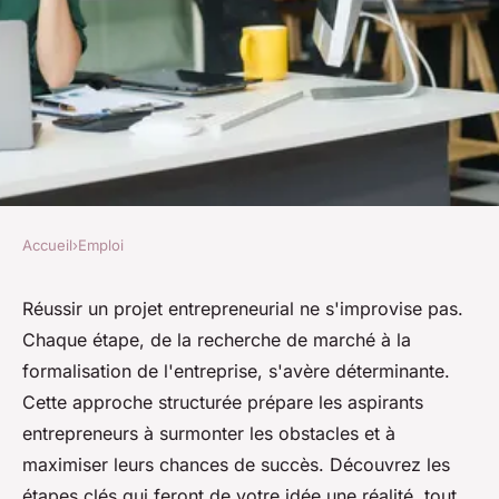
Accueil
›
Emploi
EMPLOI
Entrepreneuriat : les étapes
Réussir un projet entrepreneurial ne s'improvise pas.
Chaque étape, de la recherche de marché à la
clés pour réussir votre projet
formalisation de l'entreprise, s'avère déterminante.
Cette approche structurée prépare les aspirants
Robin
•
15 mars 2025
•
6 min de lecture
entrepreneurs à surmonter les obstacles et à
maximiser leurs chances de succès. Découvrez les
étapes clés qui feront de votre idée une réalité, tout