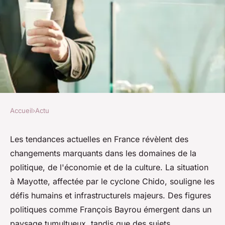
Accueil
›
Actu
ACTU
Les nouvelles tendances de
Les tendances actuelles en France révèlent des
changements marquants dans les domaines de la
l'actualité française
politique, de l'économie et de la culture. La situation
aujourd'hui
à Mayotte, affectée par le cyclone Chido, souligne les
défis humains et infrastructurels majeurs. Des figures
Robin
•
24 mars 2025
•
3 min de lecture
politiques comme François Bayrou émergent dans un
paysage tumultueux, tandis que des sujets