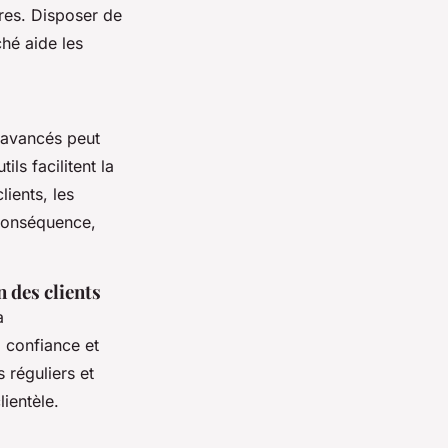
res. Disposer de
hé aide les
 avancés peut
ils facilitent la
ients, les
 conséquence,
 des clients
a
 confiance et
s réguliers et
ientèle.