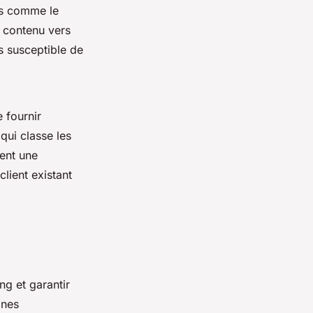
es comme le
e contenu vers
s susceptible de
 fournir
 qui classe les
ient une
lient existant
ng et garantir
gnes