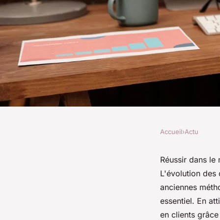
Accueil
›
Actu
ACTU
Les stratégies clés 
Réussir dans le
L'évolution des 
marketing expert
anciennes métho
essentiel. En att
en clients grâce
Robin
•
26 février 2025
•
3 min de lecture