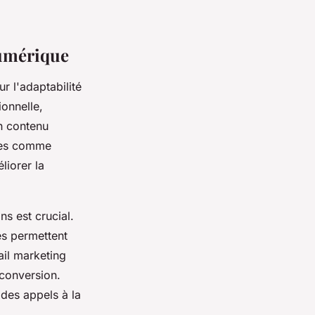
numérique
r l'adaptabilité
ionnelle,
n contenu
ises comme
liorer la
ns est crucial.
es permettent
mail marketing
 conversion.
 des appels à la