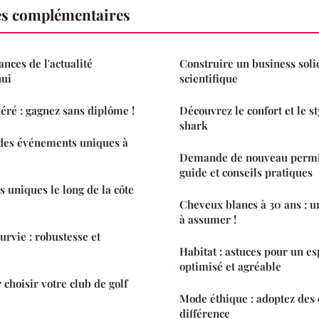
es complémentaires
nces de l'actualité
Construire un business sol
hui
scientifique
ré : gagnez sans diplôme !
Découvrez le confort et le s
shark
 des événements uniques à
Demande de nouveau permis
guide et conseils pratiques
s uniques le long de la côte
Cheveux blancs à 30 ans : u
à assumer !
urvie : robustesse et
Habitat : astuces pour un es
optimisé et agréable
 choisir votre club de golf
Mode éthique : adoptez des c
différence