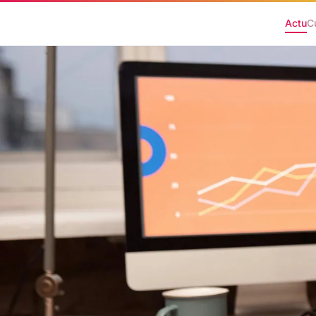
Actu
C