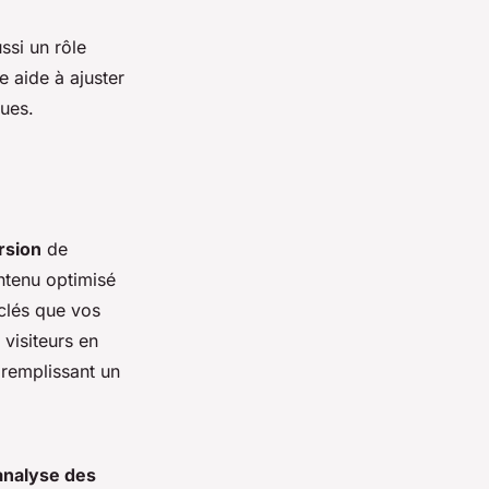
ssi un rôle
 aide à ajuster
rues.
rsion
de
ntenu optimisé
 clés que vos
 visiteurs en
 remplissant un
analyse des