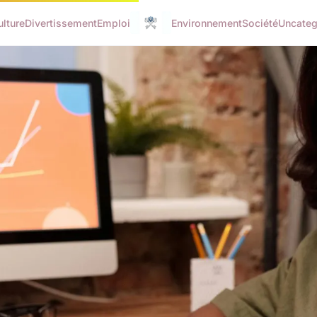
ulture
Divertissement
Emploi
Environnement
Société
Uncateg