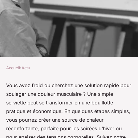
Accueil
›
Actu
ACTU
Comment faire une bouillotte
Vous avez froid ou cherchez une solution rapide pour
soulager une douleur musculaire ? Une simple
efficace avec une serviette ?
serviette peut se transformer en une bouillotte
pratique et économique. En quelques étapes simples,
Robin
•
10 avril 2025
•
4 min de lecture
vous pourrez créer une source de chaleur
réconfortante, parfaite pour les soirées d’hiver ou
pour apaiser des tensions corporelles. Suivez notre